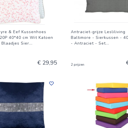
ayre & Eef Kussenhoes
Antraciet-grijze Lesliliving
P 40*40 cm Wit Katoen
Baltimore - Sierkussen - 4
 Blaadjes Sier
...
- Antraciet - Set
...
€ 29,95
2 prijzen