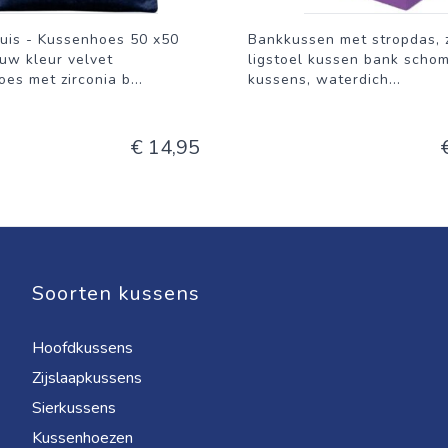
uis - Kussenhoes 50 x50
Bankkussen met stropdas, 
uw kleur velvet
ligstoel kussen bank scho
es met zirconia b
...
kussens, waterdich
...
€ 14,95
Soorten kussens
Hoofdkussens
Zijslaapkussens
Sierkussens
Kussenhoezen