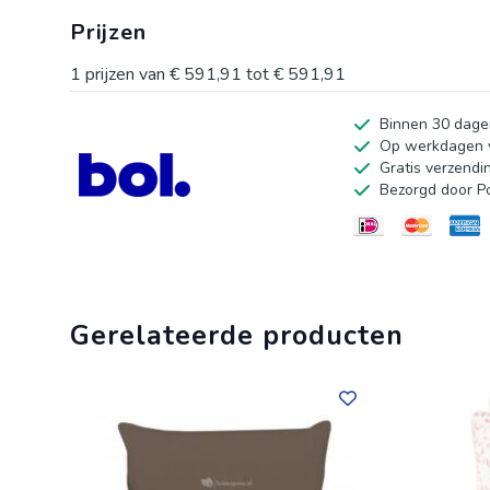
uniek exemplaar, wat zorgt voor een bijzondere uitstra
Prijzen
elegantie en stijl te geven. Maak van je huis een nog co
1
prijzen van
€ 591,91
tot
€ 591,91
Binnen 30 dage
Op werkdagen v
Gratis verzendi
Bezorgd door P
Gerelateerde producten