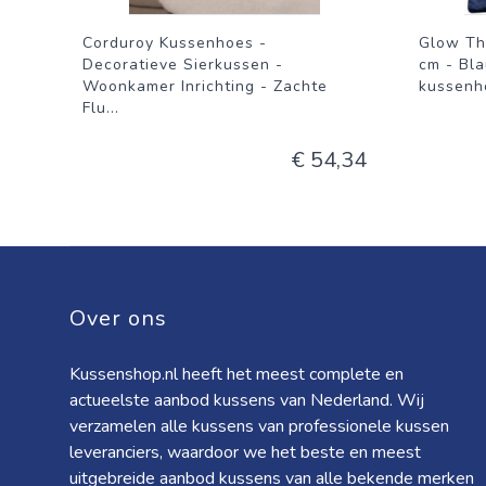
Corduroy Kussenhoes -
Glow Th
Decoratieve Sierkussen -
cm - Bla
Woonkamer Inrichting - Zachte
kussenho
Flu
...
€ 54,34
Over ons
Kussenshop.nl heeft het meest complete en
actueelste aanbod kussens van Nederland. Wij
verzamelen alle kussens van professionele kussen
leveranciers, waardoor we het beste en meest
uitgebreide aanbod kussens van alle bekende merken