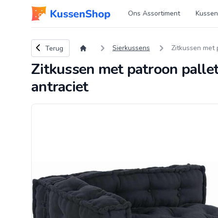
Logo www.kussenshop.nl
Ons Assortiment
Kussen
Terug naar overzicht
Sierkussens
Zitkussen met 
Terug
Zitkussen met patroon palle
antraciet