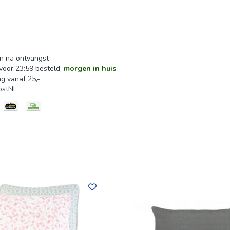
ling. Dit zitkussen is speciaal ontworpen om je woonkamer een vl
mfortabelere en stijlvolle plek met dit prachtige zitkussen.
n na ontvangst
oor 23:59 besteld,
morgen in huis
ng vanaf 25,-
ostNL