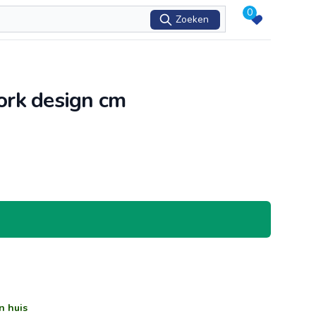
0
Zoeken
ork design cm
n huis