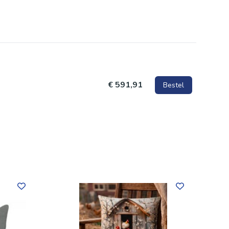
eugje
€ 591,91
Bestel