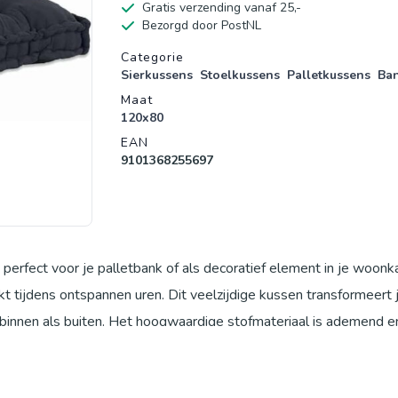
Gratis verzending vanaf 25,-
Bezorgd door PostNL
Productgegevens
Categorie
Sierkussens
Stoelkussens
Palletkussens
Ba
Maat
120x80
EAN
9101368255697
n, perfect voor je palletbank of als decoratief element in je woon
kt tijdens ontspannen uren. Dit veelzijdige kussen transformeert 
binnen als buiten. Het hoogwaardige stofmateriaal is ademend e
k-design in antraciet voegt een subtiel en uniek accent toe aan 
en momenten. Elk kussen is door het individuele patchwork-patro