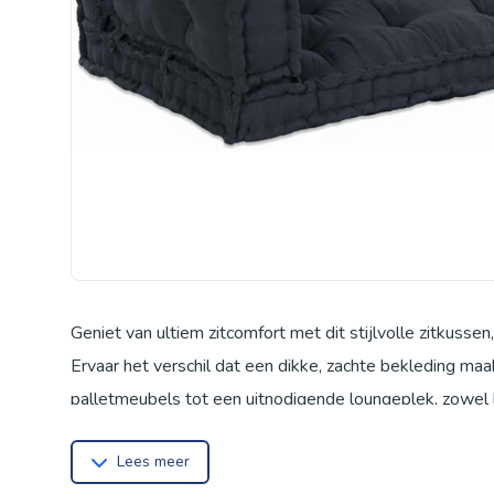
Geniet van ultiem zitcomfort met dit stijlvolle zitkusse
Ervaar het verschil dat een dikke, zachte bekleding maa
palletmeubels tot een uitnodigende loungeplek, zowel 
robuust, wat zorgt voor langdurig comfort. Het patchwor
Lees meer
ruimte, ideaal voor gezellige filmavonden of ontspann