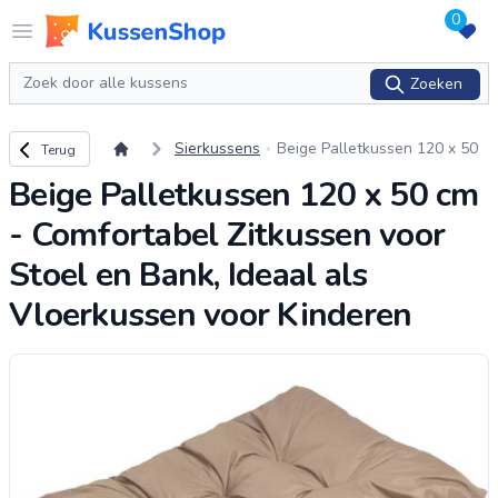
0
Logo www.kussenshop.nl
Open menu
Zoeken
Zoeken
Terug naar overzicht
Sierkussens
Beige Palletkussen 120 x 50
Terug
cm - Comfortabel Zitkussen v
Beige Palletkussen 120 x 50 cm
oor Stoel en Bank, Ideaal als
Vloerkussen vo
...
- Comfortabel Zitkussen voor
Stoel en Bank, Ideaal als
Vloerkussen voor Kinderen