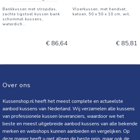
Bankkussen met stropdas,
Vloerkussen, met handvat,
zachte ligstoel kussen bank
katoen, 50 x 50 x 10 cm, wit,
schommel kussens,
waterdich
...
€ 86,64
€ 85,81
Over ons
Kussenshop.nl heeft het meest complete en actueelste
aanbod kussens van Nederland. Wij verzamelen alle kussens
van professionele kussen leveranciers, waardoor we het
beste en meest uitgebreide aanbod kussens van alle bekende
merken en webshops kunnen aanbieden en vergelijken. Op
deze manier heeft u niet alleen de beste prijs, maar ook de