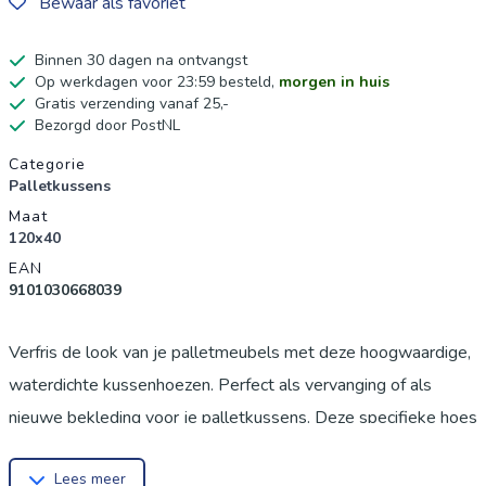
Bewaar als favoriet
Binnen 30 dagen na ontvangst
Op werkdagen voor 23:59 besteld,
morgen in huis
Gratis verzending vanaf 25,-
Bezorgd door PostNL
Productgegevens
Categorie
Palletkussens
Maat
120x40
EAN
9101030668039
Verfris de look van je palletmeubels met deze hoogwaardige,
waterdichte kussenhoezen. Perfect als vervanging of als
nieuwe bekleding voor je palletkussens. Deze specifieke hoes
is ontworpen voor een rugkussen met afmetingen van 120 x
Lees meer
40 cm (met een beschikbare dikte van 20 cm of 10 cm,