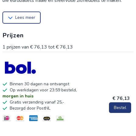
uw europallets fraaie en sfeervolle zitmeubels te maken.
Perfect voor gebruik in de tuin, op het terras, in het tuinhuisje
Lees meer
of zelfs in cafés en restaurants. Dit veelzijdige kussen is
verkrijgbaar in diverse kleuren en maakt uw palletmeubels
Prijzen
comfortabeler en aantrekkelijker.
1
prijzen van
€ 76,13
tot
€ 76,13
Binnen 30 dagen na ontvangst
Op werkdagen voor 23:59 besteld,
morgen in huis
€ 76,13
Gratis verzending vanaf 25,-
Bestel
Bezorgd door PostNL