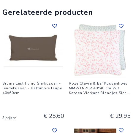
Gerelateerde producten
Bruine Lesliliving Sierkussen -
Roze Clayre & Eef Kussenhoes
lendekussen - Baltimore taupe
MMWTN20P 40*40 cm Wit
40x60cm
Katoen Vierkant Blaadjes Sier
...
€ 25,60
€ 29,95
3 prijzen