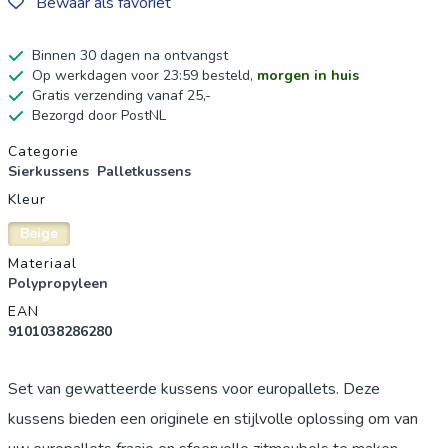
Bewaar als favoriet
Binnen 30 dagen na ontvangst
Op werkdagen voor 23:59 besteld,
morgen in huis
Gratis verzending vanaf 25,-
Bezorgd door PostNL
Productgegevens
Categorie
Sierkussens
Palletkussens
Kleur
Beige
Materiaal
Polypropyleen
EAN
9101038286280
Set van gewatteerde kussens voor europallets. Deze
kussens bieden een originele en stijlvolle oplossing om van