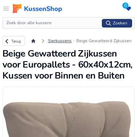
0
Logo www.kussenshop.nl
Open menu
Zoeken
Zoeken
Terug naar overzicht
Sierkussens
Beige Gewatteerd Zijkussen
Terug
voor Europallets - 60x40x12c
Beige Gewatteerd Zijkussen
m, Kussen voor Binnen en Bui
ten
voor Europallets - 60x40x12cm,
Kussen voor Binnen en Buiten