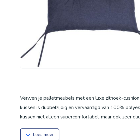
Verwen je palletmeubels met een luxe zithoek-cushion
kussen is dubbelzijdig en vervaardigd van 100% polyes
kussen niet alleen supercomfortabel, maar ook zeer duu
losse zitkussen, rugleuning, hoekkussen of een compleet 
Lees meer
of meer sets ontvang je een extra kussen van 60x40 c