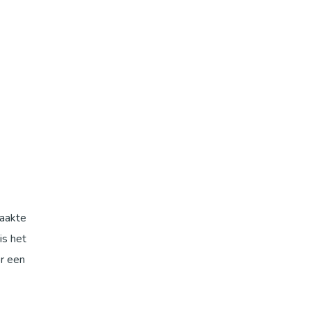
maakte
is het
or een
 van drie
act met