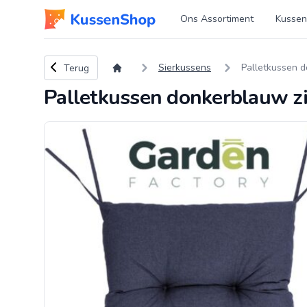
Logo www.kussenshop.nl
Ons Assortiment
Kussen
Terug naar overzicht
Sierkussens
Palletkussen d
Terug
Palletkussen donkerblauw z