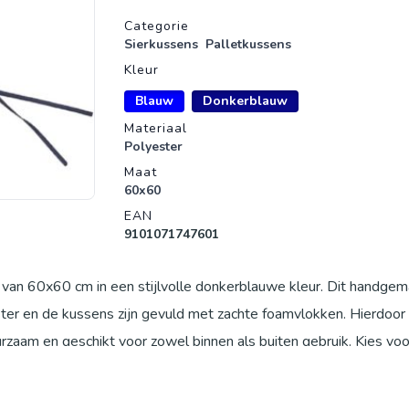
Productgegevens
Categorie
Sierkussens
Palletkussens
Kleur
Blauw
Donkerblauw
Materiaal
Polyester
Maat
60x60
EAN
9101071747601
 van 60x60 cm in een stijlvolle donkerblauwe kleur. Dit handge
ter en de kussens zijn gevuld met zachte foamvlokken. Hierdoor 
rzaam en geschikt voor zowel binnen als buiten gebruik. Kies vo
set en geef je palletstelling een stijlvolle upgrade. Bij aankoop
m als geschenk, ideaal voor een hoekbank. Neem bij vragen cont