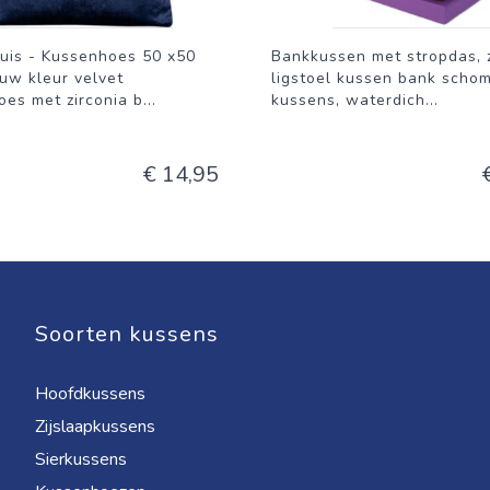
uis - Kussenhoes 50 x50
Bankkussen met stropdas, 
uw kleur velvet
ligstoel kussen bank scho
es met zirconia b
...
kussens, waterdich
...
€ 14,95
Soorten kussens
Hoofdkussens
Zijslaapkussens
Sierkussens