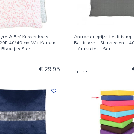
ayre & Eef Kussenhoes
Antraciet-grijze Lesliliving
P 40*40 cm Wit Katoen
Baltimore - Sierkussen - 4
 Blaadjes Sier
...
- Antraciet - Set
...
€ 29,95
2 prijzen