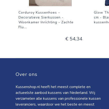
Corduroy Kussenhoes -
Glow Th
Decoratieve Sierkussen -
cm - Bla
Woonkamer Inrichting - Zachte
kussenho
Flu
...
€ 54,34
Over ons
Kussenshop.nl heeft het meest complete en
actueelste aanbod kussens van Nederland. Wij
verzamelen alle kussens van professionele kussen
leveranciers, waardoor we het beste en meest