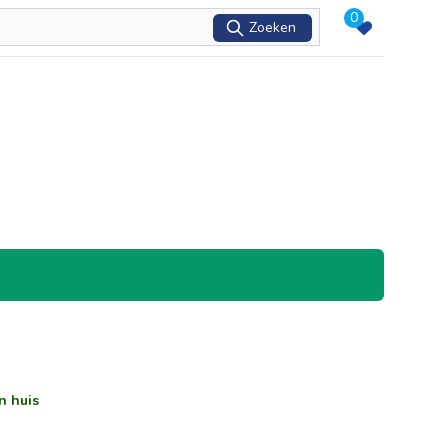
0
Zoeken
n huis