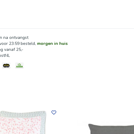
n na ontvangst
oor 23:59 besteld,
morgen in huis
ng vanaf 25,-
ostNL