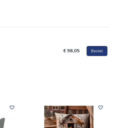
€ 98,05
Bestel