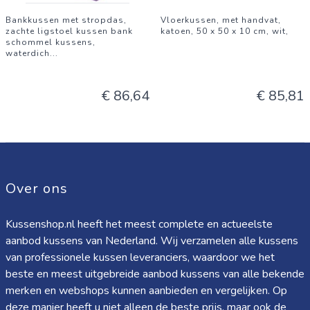
Bankkussen met stropdas,
Vloerkussen, met handvat,
zachte ligstoel kussen bank
katoen, 50 x 50 x 10 cm, wit,
schommel kussens,
waterdich
...
€ 86,64
€ 85,81
Over ons
Kussenshop.nl heeft het meest complete en actueelste
aanbod kussens van Nederland. Wij verzamelen alle kussens
van professionele kussen leveranciers, waardoor we het
beste en meest uitgebreide aanbod kussens van alle bekende
merken en webshops kunnen aanbieden en vergelijken. Op
deze manier heeft u niet alleen de beste prijs, maar ook de