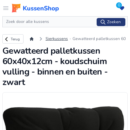
0
Logo www.kussenshop.nl
Open menu
Zoeken
Zoeken
Terug naar overzicht
Sierkussens
Gewatteerd palletkussen 60
Terug
x40x12cm - koudschuim vulli
Gewatteerd palletkussen
ng - binnen en buiten - zwart
60x40x12cm - koudschuim
vulling - binnen en buiten -
zwart