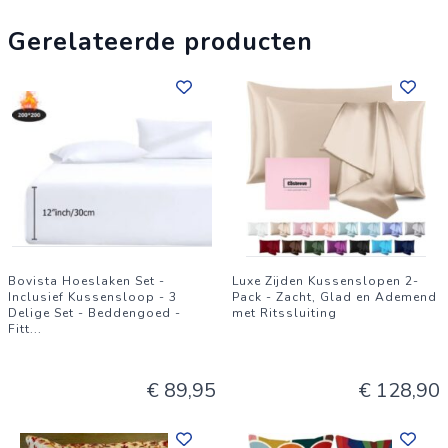
Gerelateerde producten
Bovista Hoeslaken Set -
Luxe Zijden Kussenslopen 2-
Inclusief Kussensloop - 3
Pack - Zacht, Glad en Ademend
Delige Set - Beddengoed -
met Ritssluiting
Fitt
...
€ 89,95
€ 128,90