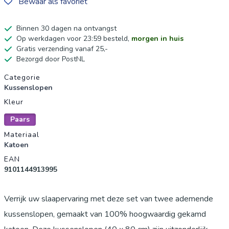
Bewaar als favoriet
Binnen 30 dagen na ontvangst
Op werkdagen voor 23:59 besteld,
morgen in huis
Gratis verzending vanaf 25,-
Bezorgd door PostNL
Productgegevens
Categorie
Kussenslopen
Kleur
Paars
Materiaal
Katoen
EAN
9101144913995
Verrijk uw slaapervaring met deze set van twee ademende
kussenslopen, gemaakt van 100% hoogwaardig gekamd