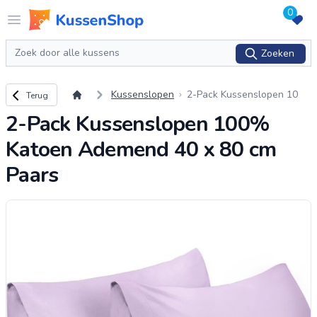
0
Logo www.kussenshop.nl
Open menu
Zoeken
Zoeken
Terug naar overzicht
Kussenslopen
2-Pack Kussenslopen 10
Terug
0% Katoen Ademend 40 x
2-Pack Kussenslopen 100%
80 cm Paars
Katoen Ademend 40 x 80 cm
Paars