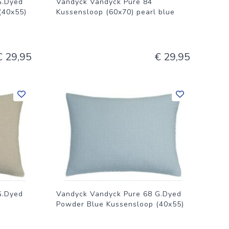
G.Dyed
Vandyck Vandyck Pure 84
(40x55)
Kussensloop (60x70) pearl blue
€ 29,95
€ 29,95
G.Dyed
Vandyck Vandyck Pure 68 G.Dyed
Powder Blue Kussensloop (40x55)