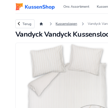
Logo www.kussenshop.nl
Ons Assortiment
Kussen
Terug naar overzicht
Kussenslopen
Vandyck Van
Terug
Vandyck Vandyck Kussenslo