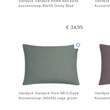
Vandyck Vandyck Home Bellavita
Vandyck
kussensloop 40x55 Dusty Blue
Kussensl
€ 34,95
Vandyck Vandyck Pure 68 G.Dyed
Vandyck
Kussensloop (40x55) sage groen
Kussens