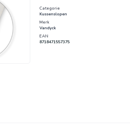
Productgegevens
Categorie
Kussenslopen
Merk
Vandyck
EAN
8718471557375