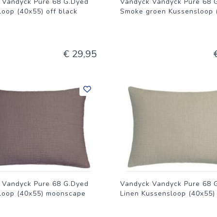
 Vandyck Pure 68 G.Dyed
Vandyck Vandyck Pure 68 
oop (40x55) off black
Smoke groen Kussensloop 
€ 29,95
 Vandyck Pure 68 G.Dyed
Vandyck Vandyck Pure 68 
loop (40x55) moonscape
Linen Kussensloop (40x55)