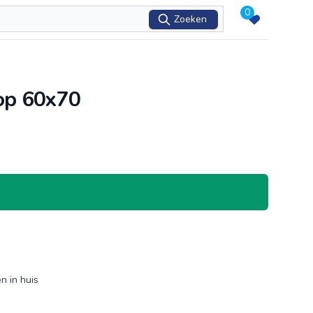
0
Zoeken
op 60x70
n in huis