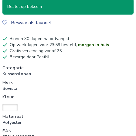
Bestel op bol.com
Bewaar als favoriet
Binnen 30 dagen na ontvangst
Op werkdagen voor 23:59 besteld,
morgen in huis
Gratis verzending vanaf 25,-
Bezorgd door PostNL
Productgegevens
Categorie
Kussenslopen
Merk
Bovista
Kleur
Wit
Materiaal
Polyester
EAN