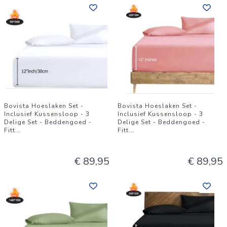
Bovista Hoeslaken Set -
Bovista Hoeslaken Set -
Inclusief Kussensloop - 3
Inclusief Kussensloop - 3
Delige Set - Beddengoed -
Delige Set - Beddengoed -
Fitt
...
Fitt
...
€ 89,95
€ 89,95