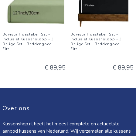
Bovista Hoeslaken Set -
Bovista Hoeslaken Set -
Inclusief Kussensloop - 3
Inclusief Kussensloop - 3
Delige Set - Beddengoed -
Delige Set - Beddengoed -
Fitt
...
Fitt
...
€ 89,95
€ 89,95
Over ons
Kussenshop.nl heeft het meest complete en actueelste
aanbod kussens van Nederland. Wij verzamelen alle kussens