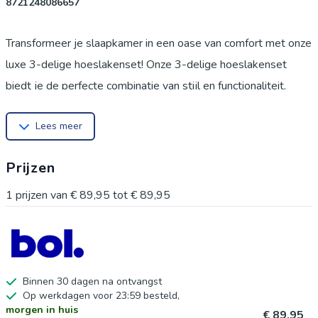
8721248086657
Transformeer je slaapkamer in een oase van comfort met onze
luxe 3-delige hoeslakenset! Onze 3-delige hoeslakenset
biedt je de perfecte combinatie van stijl en functionaliteit.
Gemaakt van hoogwaardige, ademende materialen, zorgt
Lees meer
deze set voor een optimale nachtrust. De set bevat een
hoeslaken en twee bijpassende kussenslopen, allemaal in een
Prijzen
elegante kleur die naadloos aansluit bij je interieur. 3
Voordelen:
1
prijzen van
€ 89,95
tot
€ 89,95
Comfortabel en Ademend: Gemaakt van zacht, ademend
materiaal dat je helpt koel te blijven tijdens de nacht.
Duurzaam en Kreukvrij: De hoeslakenset is ontworpen om
lang mee te gaan zonder dat je je zorgen hoeft te maken over
Binnen 30 dagen na ontvangst
Op werkdagen voor 23:59 besteld,
kreuken of slijtage.
morgen in huis
€ 89,95