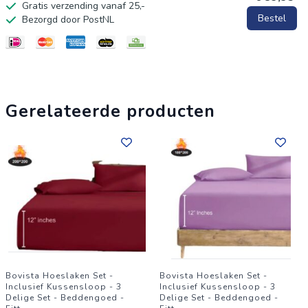
Eenvoudig Onderhoud: Wasmachinebestendig en snel
Gratis verzending vanaf 25,-
Bestel
Bezorgd door PostNL
drogend, ideaal voor een druk leven.
Bestel vandaag nog en geef je slaapkamer de upgrade die het
verdient!
Gerelateerde producten
Bovista Hoeslaken Set -
Bovista Hoeslaken Set -
Inclusief Kussensloop - 3
Inclusief Kussensloop - 3
Delige Set - Beddengoed -
Delige Set - Beddengoed -