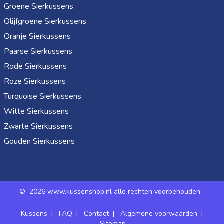
Groene Sierkussens
Olijfgroene Sierkussens
Oranje Sierkussens
Paarse Sierkussens
Rode Sierkussens
Roze Sierkussens
Turquoise Sierkussens
Witte Sierkussens
Zwarte Sierkussens
Gouden Sierkussens
©
2026 www.kussenshop.nl alle rechten voorbehouden
Kussens
|
FAQ
|
Contact
|
Algemene voorwaarden
|
Sitemap