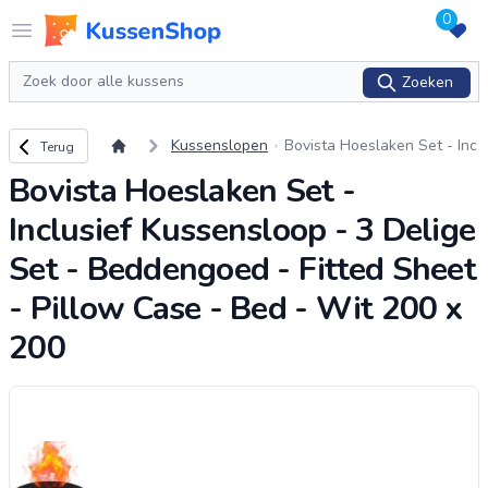
0
Logo www.kussenshop.nl
Open menu
Zoeken
Zoeken
Terug naar overzicht
Kussenslopen
Bovista Hoeslaken Set - Inc
Terug
lusief Kussensloop - 3 Delig
Bovista Hoeslaken Set -
e Set - Beddengoed - Fitted
Sheet - Pillow Ca
...
Inclusief Kussensloop - 3 Delige
Set - Beddengoed - Fitted Sheet
- Pillow Case - Bed - Wit 200 x
200