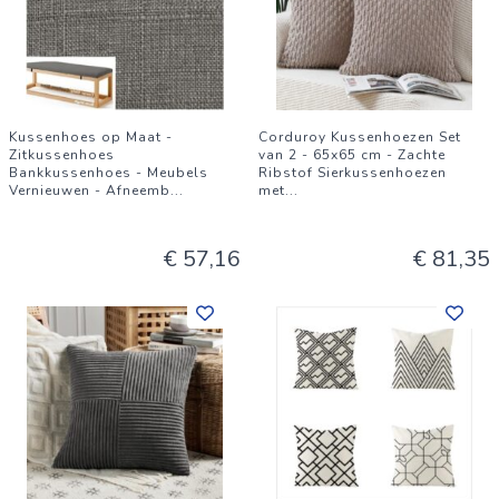
Kussenhoes op Maat -
Corduroy Kussenhoezen Set
Zitkussenhoes
van 2 - 65x65 cm - Zachte
Bankkussenhoes - Meubels
Ribstof Sierkussenhoezen
Vernieuwen - Afneemb
...
met
...
€ 57,16
€ 81,35