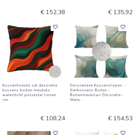
€ 152,38
€ 135,92
Kussenhoezen set decoratie
Decoratieve Kussenslopen -
kussens buiten meubels
Sierkussens Buiten -
waterdicht polyester linnen
Buitenmeubilair Decoratie -
cm
...
Wate
...
€ 108,24
€ 154,53