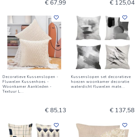
€ 67,99
€ 125,04
Decoratieve Kussenslopen -
Kussenslopen set decoratieve
Fluwelen Kussenhoes -
hoezen woonkamer decoratie
Woonkamer Aankleden -
waterdicht fluwelen mate
...
Textuur L
...
€ 85,13
€ 137,58