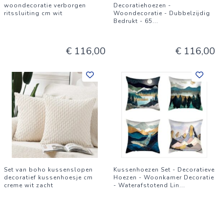
woondecoratie verborgen
Decoratiehoezen -
ritssluiting cm wit
Woondecoratie - Dubbelzijdig
Bedrukt - 65
...
€ 116,00
€ 116,00
Set van boho kussenslopen
Kussenhoezen Set - Decoratieve
decoratief kussenhoesje cm
Hoezen - Woonkamer Decoratie
creme wit zacht
- Waterafstotend Lin
...