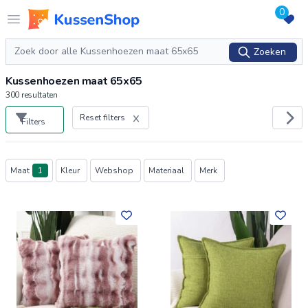
0
Logo www.kussenshop.nl
Open menu
Zoeken
Zoeken
Kussenhoezen maat 65x65
300
resultaten
Reset filters
Filters
Producten
Maat
1
Kleur
Webshop
Materiaal
Merk