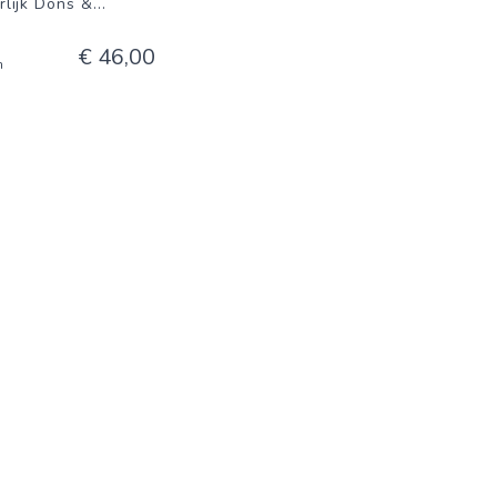
rlijk Dons &
...
€ 46,00
n