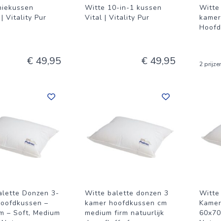
niekussen
Witte 10-in-1 kussen
Witte
 Vitality Pur
Vital | Vitality Pur
kamer
Hoofd
€ 49,95
€ 49,95
2 prijze
alette Donzen 3-
Witte balette donzen 3
Witte
oofdkussen –
kamer hoofdkussen cm
Kamer
m – Soft, Medium
medium firm natuurlijk
60x70