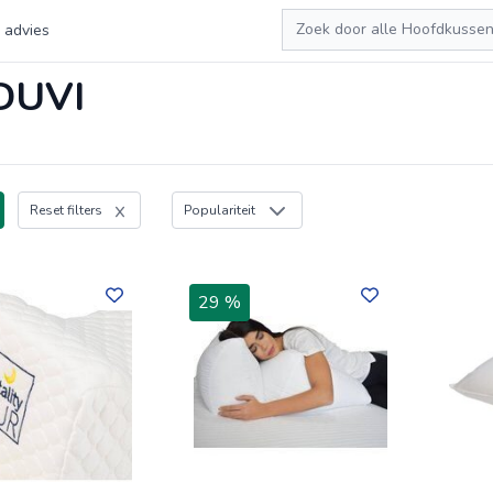
Zoeken
 advies
DUVI
Reset filters
Populariteit
29 %