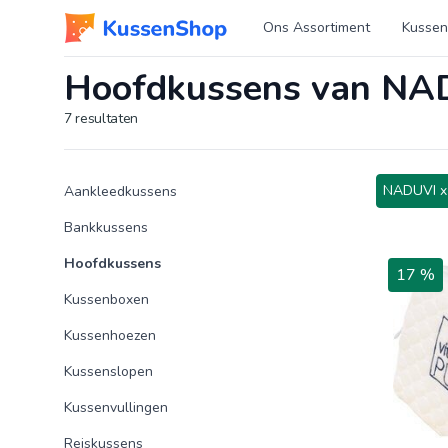
Logo www.kussenshop.nl
Ons Assortiment
Kussen
Hoofdkussens van NA
7
resultaten
Product categorieën
Producten
NADUVI x
Aankleedkussens
Bankkussens
Hoofdkussens
17 %
Kussenboxen
Kussenhoezen
Kussenslopen
Kussenvullingen
Reiskussens