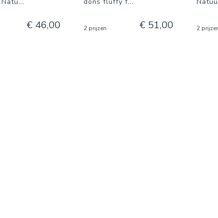
- Natu
...
dons fluffy f
...
Natuu
€ 46,00
€ 51,00
2 prijzen
2 prijze