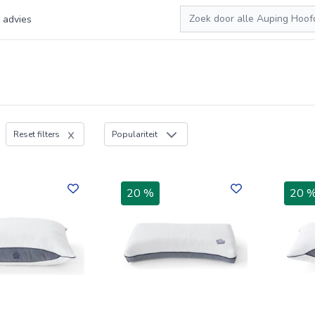
Zoeken
 advies
Reset filters
Populariteit
20 %
20 