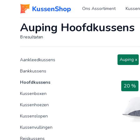
Logo www.kussenshop.nl
Ons Assortiment
Kussen
Auping Hoofdkussens
8
resultaten
Product categorieën
Producten
Auping x
Aankleedkussens
Bankkussens
Hoofdkussens
20 %
Kussenboxen
Kussenhoezen
Kussenslopen
Kussenvullingen
Reiskussens