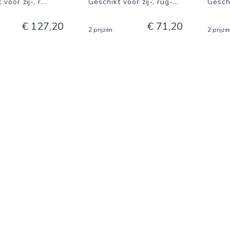
voor zij-, r
...
Geschikt voor zij-, rug-
...
Geschi
€ 127,20
€ 71,20
2 prijzen
2 prijze