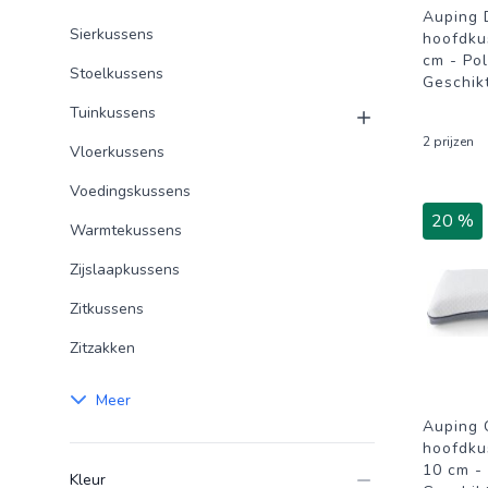
Auping
Sierkussens
hoofdku
cm - Pol
Stoelkussens
Geschikt
Tuinkussens
2 prijzen
Vloerkussens
Voedingskussens
20 %
Warmtekussens
Zijslaapkussens
Zitkussens
Zitzakken
Meer
Auping 
hoofdku
10 cm - 
Kleur