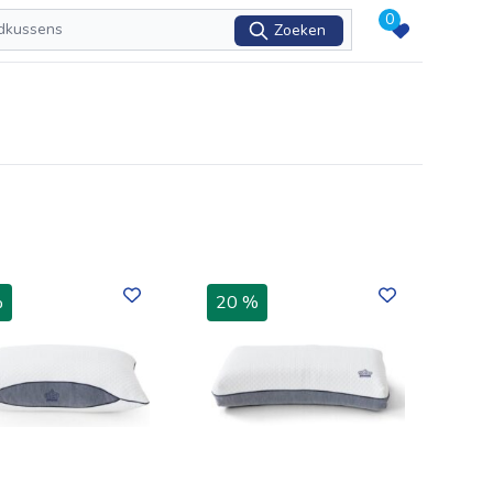
0
Zoeken
%
20 %