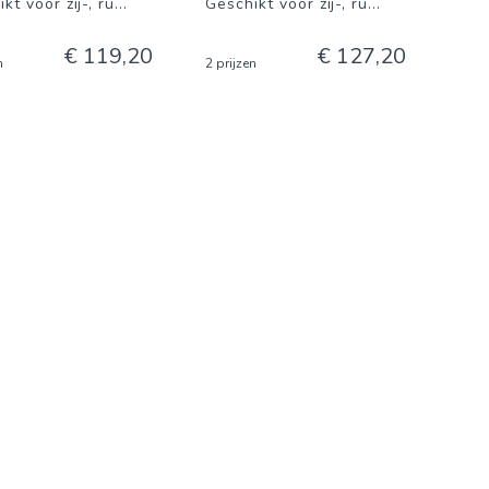
kt voor zij-, ru
...
Geschikt voor zij-, ru
...
€ 119,20
€ 127,20
n
2 prijzen