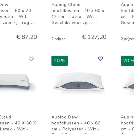
 Dew
Auping Cloud
Aupin
ssen - 60 x 70
hoofdkussen - 40 x 60 x
hoofd
yester - Wit -
12 cm - Latex - Wit -
cm - 
 voor zij-, rug-
...
Geschikt voor zij-, r
...
Geschi
€ 87,20
€ 127,20
2 prijzen
2 prijze
20 %
20 
Cloud
Auping Dew
Aupin
ssen - 40 X 60 X
hoofdkussen - 40 x 60
hoofd
Latex - Wit -
cm - Polyester - Wit -
cm - 