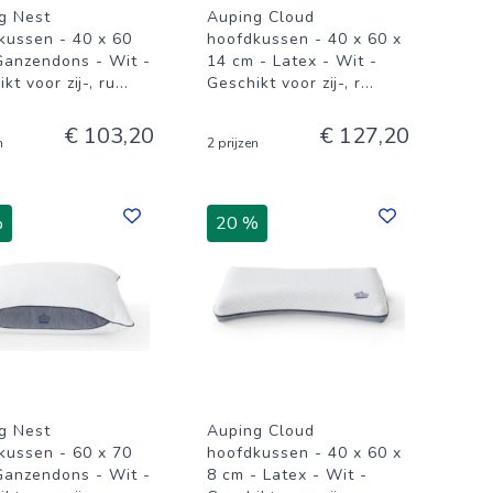
g Nest
Auping Cloud
kussen - 40 x 60
hoofdkussen - 40 x 60 x
Ganzendons - Wit -
14 cm - Latex - Wit -
kt voor zij-, ru
...
Geschikt voor zij-, r
...
€ 103,20
€ 127,20
n
2 prijzen
%
20 %
g Nest
Auping Cloud
kussen - 60 x 70
hoofdkussen - 40 x 60 x
Ganzendons - Wit -
8 cm - Latex - Wit -