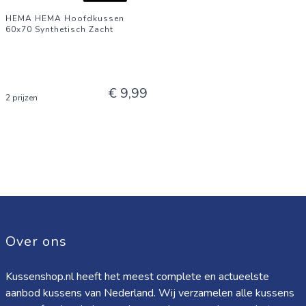
HEMA HEMA Hoofdkussen
60x70 Synthetisch Zacht
€ 9,99
2 prijzen
Over ons
Kussenshop.nl heeft het meest complete en actueelste
aanbod kussens van Nederland. Wij verzamelen alle kussens