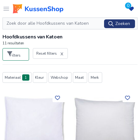
0
Logo www.kussenshop.nl
Open menu
Zoeken
Zoeken
Hoofdkussens van Katoen
11
resultaten
Reset filters
Filters
Producten
Materiaal
1
Kleur
Webshop
Maat
Merk