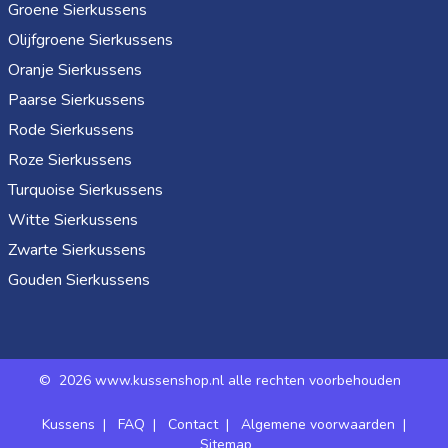
Groene Sierkussens
Olijfgroene Sierkussens
Oranje Sierkussens
Paarse Sierkussens
Rode Sierkussens
Roze Sierkussens
Turquoise Sierkussens
Witte Sierkussens
Zwarte Sierkussens
Gouden Sierkussens
©
2026 www.kussenshop.nl alle rechten voorbehouden
Kussens
|
FAQ
|
Contact
|
Algemene voorwaarden
|
Sitemap