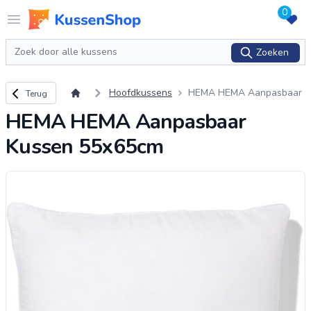
0
Logo www.kussenshop.nl
Open menu
Zoeken
Zoeken
Terug naar overzicht
Hoofdkussens
HEMA HEMA Aanpasbaar
Terug
Kussen 55x65cm
HEMA HEMA Aanpasbaar
Kussen 55x65cm