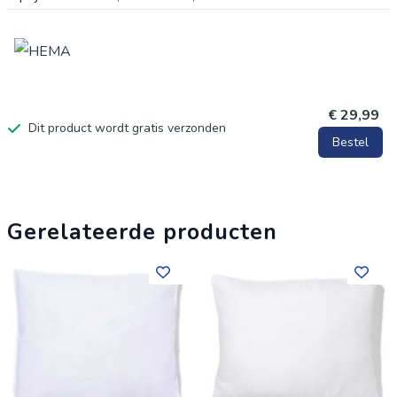
strijkvoorschriften: niet geschikt voor strijken. bleek instructie:
niet bleken. bescherming: anti-allergie, . lengte in cm: 55.
breedte in cm: 65. beddengoed materiaal: synthetisch. artikel
nummer: 5500115
€ 29,99
Dit product wordt gratis verzonden
Bestel
Gerelateerde producten