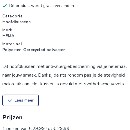
Dit product wordt gratis verzonden
Productgegevens
Categorie
Hoofdkussens
Merk
HEMA
Materiaal
Polyester
Gerecycled polyester
Dit hoofdkussen met anti-allergiebescherming vul je helemaal
naar jouw smaak. Dankzij de rits rondom pas je de stevigheid
makkelijk aan. Het kussen is gevuld met synthetische vezels
van hergebruikt materiaal, is wasbaar en droogt snel.
Lees meer
Fijn slapen, elke nacht weer. De producteigenschappen:
materiaal samenstelling: 100% gerecycled polyester.
Prijzen
wasvoorschriften: machinewasbaar tot 60°C, wassen met
gelijke kleuren. droogvoorschriften: mag in de droger.
1
prijzen van
€ 29,99
tot
€ 29,99