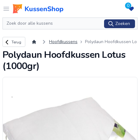
0
Logo www.kussenshop.nl
Open menu
Zoeken
Zoeken
Terug naar overzicht
Hoofdkussens
Polydaun Hoofdkussen Lo
Terug
tus (1000gr)
Polydaun Hoofdkussen Lotus
(1000gr)