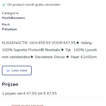
Dit product wordt gratis verzonden
Productgegevens
Categorie
Hoofdkussens
Merk
Polydaun
KUSSENACTIE: VAN €59,95 VOOR €47,95★ Vulling :
100% Suprelle Protect® fiberballs★ Tijk : 100% Lyocell
met satijnbinding★ Stevigheid: Stevig ★ Maat: 62x50cm
Lees meer
Prijzen
1
prijzen van
€ 47,95
tot
€ 47,95