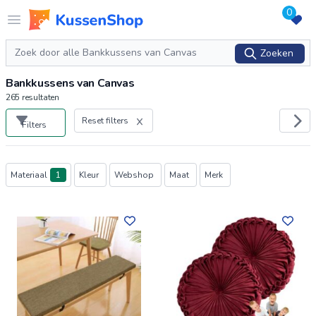
0
Logo www.kussenshop.nl
Open menu
Zoeken
Zoeken
Bankkussens van Canvas
265
resultaten
Reset filters
Filters
Producten
Materiaal
1
Kleur
Webshop
Maat
Merk